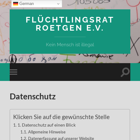
German
FLÜCHTLINGSRAT
ROETGEN E.V.
Kein Mensch ist illegal
Suchfe
Mobile-
ein-/a
Menü
ein-/ausblenden
Datenschutz
Klicken Sie auf die gewünschte Stelle
1. Datenschutz auf einen Blick
Allgemeine Hinweise
Datenerfassung auf unserer Website