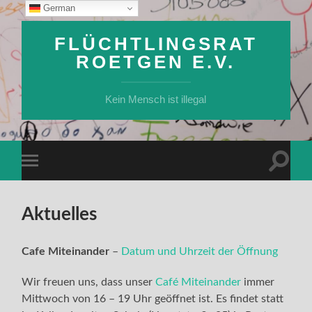
German
FLÜCHTLINGSRAT
ROETGEN E.V.
Kein Mensch ist illegal
Suchfe
Mobile-
ein-/a
Menü
ein-/ausblenden
Aktuelles
Cafe Miteinander
–
Datum und Uhrzeit der Öffnung
Wir freuen uns, dass unser
Café Miteinander
immer
Mittwoch von 16 – 19 Uhr geöffnet ist. Es findet statt