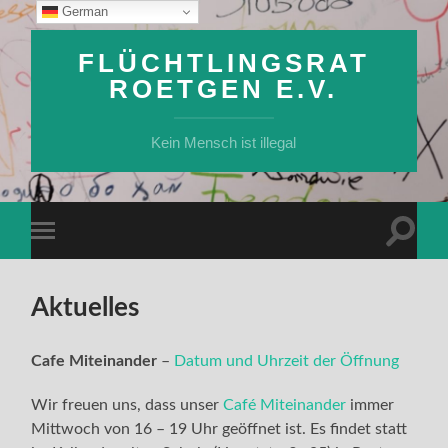
German
FLÜCHTLINGSRAT
ROETGEN E.V.
Kein Mensch ist illegal
Suchfe
Mobile-
ein-/a
Menü
ein-/ausblenden
Aktuelles
Cafe Miteinander
–
Datum und Uhrzeit der Öffnung
Wir freuen uns, dass unser
Café Miteinander
immer
Mittwoch von 16 – 19 Uhr geöffnet ist. Es findet statt