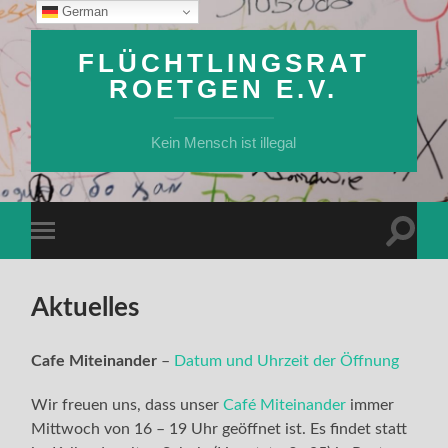
German
FLÜCHTLINGSRAT
ROETGEN E.V.
Kein Mensch ist illegal
Suchfe
Mobile-
ein-/a
Menü
ein-/ausblenden
Aktuelles
Cafe Miteinander
–
Datum und Uhrzeit der Öffnung
Wir freuen uns, dass unser
Café Miteinander
immer
Mittwoch von 16 – 19 Uhr geöffnet ist. Es findet statt