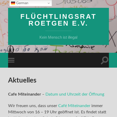
German
FLÜCHTLINGSRAT
ROETGEN E.V.
Kein Mensch ist illegal
Suchfe
Mobile-
ein-/a
Menü
ein-/ausblenden
Aktuelles
Cafe Miteinander
–
Datum und Uhrzeit der Öffnung
Wir freuen uns, dass unser
Café Miteinander
immer
Mittwoch von 16 – 19 Uhr geöffnet ist. Es findet statt