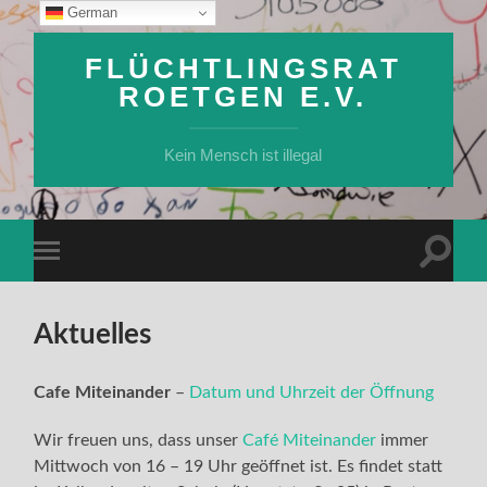
German
FLÜCHTLINGSRAT
ROETGEN E.V.
Kein Mensch ist illegal
Suchfe
Mobile-
ein-/a
Menü
ein-/ausblenden
Aktuelles
Cafe Miteinander
–
Datum und Uhrzeit der Öffnung
Wir freuen uns, dass unser
Café Miteinander
immer
Mittwoch von 16 – 19 Uhr geöffnet ist. Es findet statt