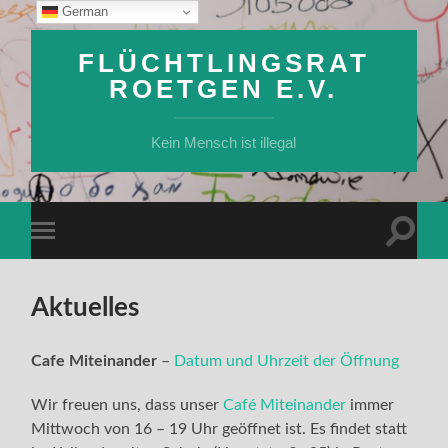
German
FLÜCHTLINGSRAT
ROETGEN E.V.
Kein Mensch ist illegal
Suchfe
Mobile-
ein-/a
Menü
ein-/ausblenden
Aktuelles
Cafe Miteinander
–
Datum und Uhrzeit der Öffnung
Wir freuen uns, dass unser
Café Miteinander
immer
Mittwoch von 16 – 19 Uhr geöffnet ist. Es findet statt