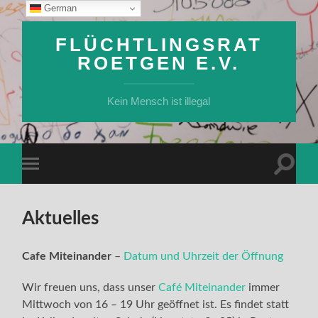
German
FLÜCHTLINGSRAT
ROETGEN E.V.
Kein Mensch ist illegal
Suchfe
Mobile-
ein-/a
Menü
ein-/ausblenden
Aktuelles
Cafe Miteinander
–
Datum und Uhrzeit der Öffnung
Wir freuen uns, dass unser
Café Miteinander
immer
Mittwoch von 16 – 19 Uhr geöffnet ist. Es findet statt