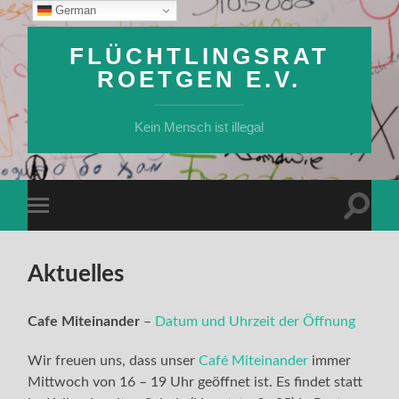
German
FLÜCHTLINGSRAT
ROETGEN E.V.
Kein Mensch ist illegal
Suchfe
Mobile-
ein-/a
Menü
ein-/ausblenden
Aktuelles
Cafe Miteinander
–
Datum und Uhrzeit der Öffnung
Wir freuen uns, dass unser
Café Miteinander
immer
Mittwoch von 16 – 19 Uhr geöffnet ist. Es findet statt