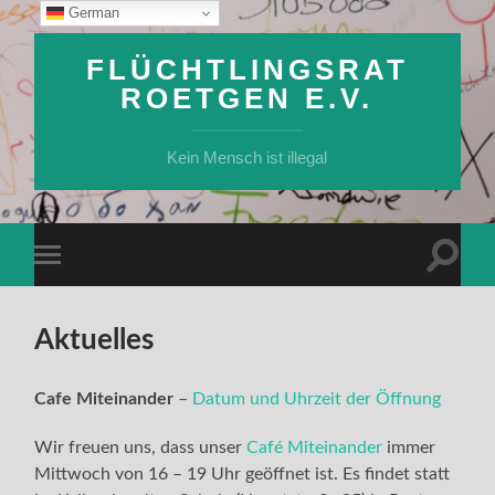
German
FLÜCHTLINGSRAT
ROETGEN E.V.
Kein Mensch ist illegal
Suchfe
Mobile-
ein-/a
Menü
ein-/ausblenden
Aktuelles
Cafe Miteinander
–
Datum und Uhrzeit der Öffnung
Wir freuen uns, dass unser
Café Miteinander
immer
Mittwoch von 16 – 19 Uhr geöffnet ist. Es findet statt