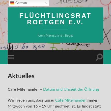
German
FLÜCHTLINGSRAT
ROETGEN E.V.
Kein Mensch ist illegal
Suchfe
Mobile-
ein-/a
Menü
ein-/ausblenden
Aktuelles
Cafe Miteinander
–
Datum und Uhrzeit der Öffnung
Wir freuen uns, dass unser
Café Miteinander
immer
Mittwoch von 16 – 19 Uhr geöffnet ist. Es findet statt