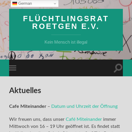
German
FLÜCHTLINGSRAT
ROETGEN E.V.
Kein Mensch ist illegal
Suchfe
Mobile-
ein-/a
Menü
ein-/ausblenden
Aktuelles
Cafe Miteinander
–
Datum und Uhrzeit der Öffnung
Wir freuen uns, dass unser
Café Miteinander
immer
Mittwoch von 16 – 19 Uhr geöffnet ist. Es findet statt