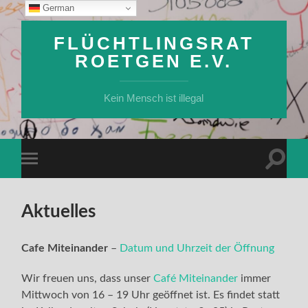
German
FLÜCHTLINGSRAT
ROETGEN E.V.
Kein Mensch ist illegal
Suchfe
Mobile-
ein-/a
Menü
ein-/ausblenden
Aktuelles
Cafe Miteinander
–
Datum und Uhrzeit der Öffnung
Wir freuen uns, dass unser
Café Miteinander
immer
Mittwoch von 16 – 19 Uhr geöffnet ist. Es findet statt