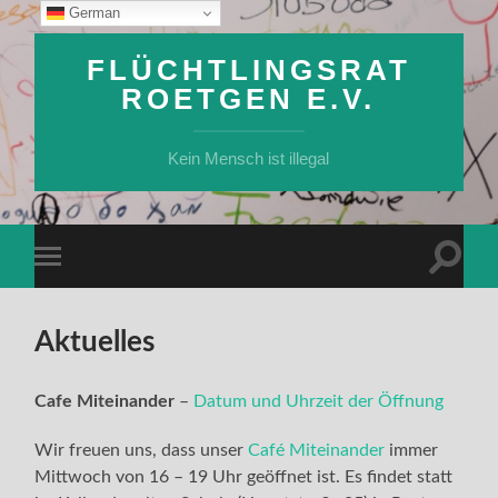
German
FLÜCHTLINGSRAT
ROETGEN E.V.
Kein Mensch ist illegal
Suchfe
Mobile-
ein-/a
Menü
ein-/ausblenden
Aktuelles
Cafe Miteinander
–
Datum und Uhrzeit der Öffnung
Wir freuen uns, dass unser
Café Miteinander
immer
Mittwoch von 16 – 19 Uhr geöffnet ist. Es findet statt