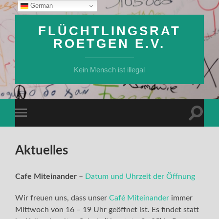
German
FLÜCHTLINGSRAT
ROETGEN E.V.
Kein Mensch ist illegal
Suchfe
Mobile-
ein-/a
Menü
ein-/ausblenden
Aktuelles
Cafe Miteinander
–
Datum und Uhrzeit der Öffnung
Wir freuen uns, dass unser
Café Miteinander
immer
Mittwoch von 16 – 19 Uhr geöffnet ist. Es findet statt