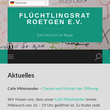
German
FLÜCHTLINGSRAT
ROETGEN E.V.
Kein Mensch ist illegal
Suchfe
Mobile-
ein-/a
Menü
ein-/ausblenden
Aktuelles
Cafe Miteinander
–
Datum und Uhrzeit der Öffnung
Wir freuen uns, dass unser
Café Miteinander
immer
Mittwoch von 16 – 19 Uhr geöffnet ist. Es findet statt