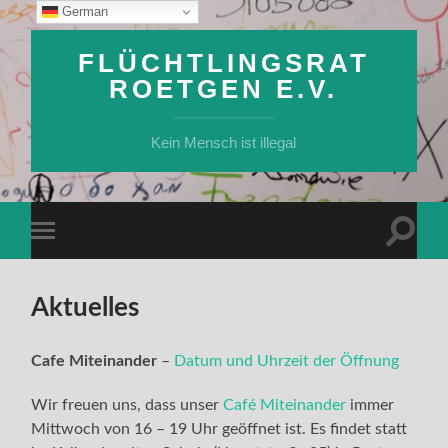
German
FLÜCHTLINGSRAT
ROETGEN E.V.
Kein Mensch ist illegal
Suchfe
Mobile-
ein-/a
Menü
ein-/ausblenden
Aktuelles
Cafe Miteinander
–
Datum und Uhrzeit der Öffnung
Wir freuen uns, dass unser
Café Miteinander
immer
Mittwoch von 16 – 19 Uhr geöffnet ist. Es findet statt