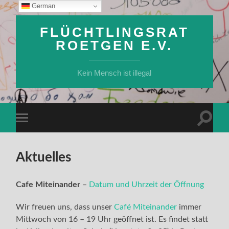
German
FLÜCHTLINGSRAT
ROETGEN E.V.
Kein Mensch ist illegal
Suchfe
Mobile-
ein-/a
Menü
ein-/ausblenden
Aktuelles
Cafe Miteinander
–
Datum und Uhrzeit der Öffnung
Wir freuen uns, dass unser
Café Miteinander
immer
Mittwoch von 16 – 19 Uhr geöffnet ist. Es findet statt