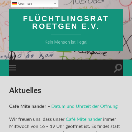
German
FLÜCHTLINGSRAT
ROETGEN E.V.
Kein Mensch ist illegal
Suchfe
Mobile-
ein-/a
Menü
ein-/ausblenden
Aktuelles
Cafe Miteinander
–
Datum und Uhrzeit der Öffnung
Wir freuen uns, dass unser
Café Miteinander
immer
Mittwoch von 16 – 19 Uhr geöffnet ist. Es findet statt