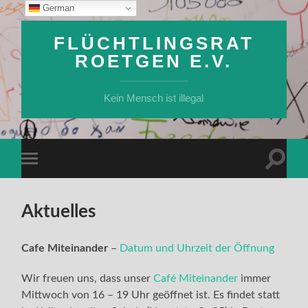
German
FLÜCHTLINGSRAT
ROETGEN E.V.
Kein Mensch ist illegal
Suchfe
Mobile-
ein-/a
Menü
ein-/ausblenden
Aktuelles
Cafe Miteinander
–
Datum und Uhrzeit der Öffnung
Wir freuen uns, dass unser
Café Miteinander
immer
Mittwoch von 16 – 19 Uhr geöffnet ist. Es findet statt