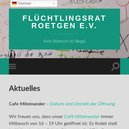
German
FLÜCHTLINGSRAT
ROETGEN E.V.
Kein Mensch ist illegal
Suchfe
Mobile-
ein-/a
Menü
ein-/ausblenden
Aktuelles
Cafe Miteinander
–
Datum und Uhrzeit der Öffnung
Wir freuen uns, dass unser
Café Miteinander
immer
Mittwoch von 16 – 19 Uhr geöffnet ist. Es findet statt