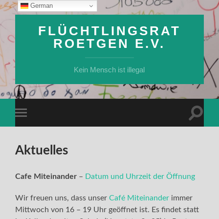
German
FLÜCHTLINGSRAT
ROETGEN E.V.
Kein Mensch ist illegal
Suchfe
Mobile-
ein-/a
Menü
ein-/ausblenden
Aktuelles
Cafe Miteinander
–
Datum und Uhrzeit der Öffnung
Wir freuen uns, dass unser
Café Miteinander
immer
Mittwoch von 16 – 19 Uhr geöffnet ist. Es findet statt